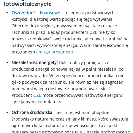
fotowoltaicznych:
Oszczędności finansowe
– to jedna z podstawowych
korzyści, dla której warto podjąć się tego wyzwania.
Obecnie dużo większym wyzwaniem są stale rosnące
rachunki za prąd. Będąc producentem OZE nie tylko
możesz zredukować swoje rachunki, ale nawet zarabiać na
nadwyżkach wytworzonej energii. Warto zainteresować się
programem
energa prosument
.
Niezależność energetyczna
– należy pamiętać, że
producenci energii odnawialnej są w pełni niezależni od
dostawców prądu. W ten sposób prosumenci unikają nie
tylko podwyżek za rachunki, ale również nie są zagrożeni
przerwami w jego dostawie z powodu awarii sieci.
Producent
OZE
może przechowywać nadwyżki energii w
specjalnym akumulatorze.
Ochrona środowiska
– jeśli nie jest nam obojętne
środowisko naturalne oraz zmiany klimatu, które zwiastują
ogromnym katastrofom, to z pewnością jest to aspekt
budzący nasze pozytywne odczucia. Energia pochodząca ze