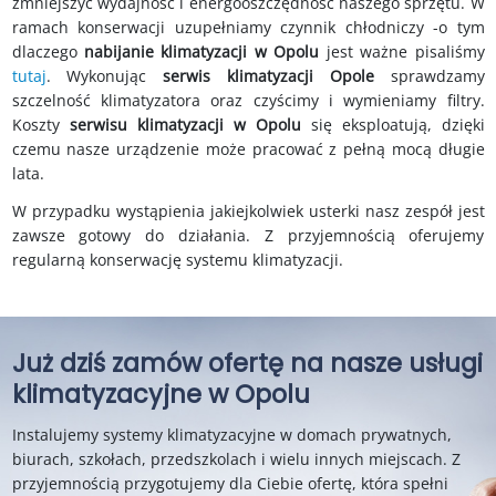
zmniejszyć wydajność i energooszczędność naszego sprzętu. W
ramach konserwacji uzupełniamy czynnik chłodniczy -o tym
dlaczego
nabijanie klimatyzacji w Opolu
jest ważne pisaliśmy
tutaj
. Wykonując
serwis klimatyzacji Opole
sprawdzamy
szczelność klimatyzatora oraz czyścimy i wymieniamy filtry.
Koszty
serwisu klimatyzacji w Opolu
się eksploatują, dzięki
czemu nasze urządzenie może pracować z pełną mocą długie
lata.
W przypadku wystąpienia jakiejkolwiek usterki nasz zespół jest
zawsze gotowy do działania. Z przyjemnością oferujemy
regularną konserwację systemu klimatyzacji.
Już dziś zamów ofertę na nasze usługi
klimatyzacyjne w Opolu
Instalujemy systemy klimatyzacyjne w domach prywatnych,
biurach, szkołach, przedszkolach i wielu innych miejscach. Z
przyjemnością przygotujemy dla Ciebie ofertę, która spełni