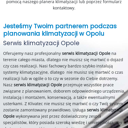
pomocą naszego planera klimatyzacji lub poprzez formularz
kontaktowy.
Jesteśmy Twoim partnerem podczas
planowania klimatyzacji w Opolu
Serwis klimatyzacji Opole
Oferujemy nasz
profesjonalny
serwis klimatyzacji Opole
na
terenie całego miasta,
dlatego nie musisz się martwić o dojazd
czy czas realizacji. Nasi fachowcy bardzo szybko instalują
systemy klimatyzacyjne, dlatego nie musisz się martwić o czas
realizacji lub w ogóle o to czy w sezonie do Ciebie dotrzemy.
Nasz
serwis klimatyzacji Opole
przejmuje wszystkie prace
związane z planowaniem, doborem odpowiedniego urządzenia,
instalacją i montażem, konserwacją, a także ewentualnymi
usterkami. Z Klivatec nie musisz się martwić o czy Twój system
zostanie zamontowany prawidłowo.
Usługa
serwis klimatyzacji
Opole
wykonywana jest przez doświadczony zespół
specjalistów, który posiada szeroką wiedzę i umiejętności, aby