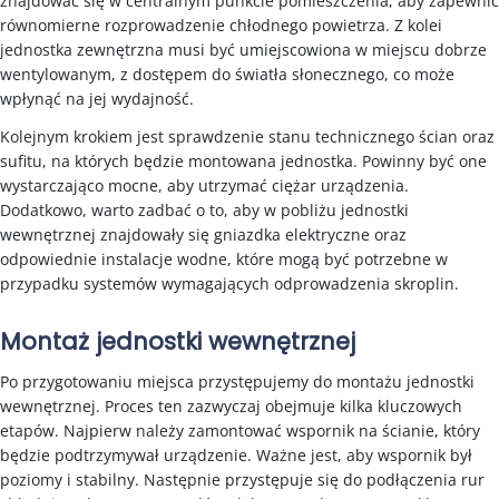
znajdować się w centralnym punkcie pomieszczenia, aby zapewnić
równomierne rozprowadzenie chłodnego powietrza. Z kolei
jednostka zewnętrzna musi być umiejscowiona w miejscu dobrze
wentylowanym, z dostępem do światła słonecznego, co może
wpłynąć na jej wydajność.
Kolejnym krokiem jest sprawdzenie stanu technicznego ścian oraz
sufitu, na których będzie montowana jednostka. Powinny być one
wystarczająco mocne, aby utrzymać ciężar urządzenia.
Dodatkowo, warto zadbać o to, aby w pobliżu jednostki
wewnętrznej znajdowały się gniazdka elektryczne oraz
odpowiednie instalacje wodne, które mogą być potrzebne w
przypadku systemów wymagających odprowadzenia skroplin.
Montaż jednostki wewnętrznej
Po przygotowaniu miejsca przystępujemy do montażu jednostki
wewnętrznej. Proces ten zazwyczaj obejmuje kilka kluczowych
etapów. Najpierw należy zamontować wspornik na ścianie, który
będzie podtrzymywał urządzenie. Ważne jest, aby wspornik był
poziomy i stabilny. Następnie przystępuje się do podłączenia rur