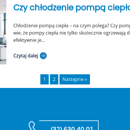
Czy chłodzenie pompą ciepła
Chłodzenie pompą ciepła – na czym polega? Czy pomp
wie, że pompy ciepła nie tylko skutecznie ogrzewają 
efektywnie je...
Czytaj dalej
1
2
Następne »
(32) 630 40 01