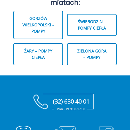
miatach:
GORZÓW
ŚWIEBODZIN –
WIELKOPOLSKI –
POMPY CIEPŁA
POMPY
ŻARY – POMPY
ZIELONA GÓRA
CIEPŁA
– POMPY
(32) 630 40 01
Pon - Pt 9:00-17:00