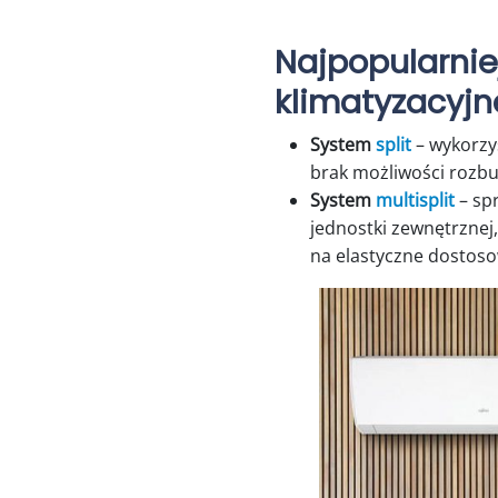
Najpopularnie
klimatyzacyjn
System
split
– wykorzy
brak możliwości rozbu
System
multisplit
– sp
jednostki zewnętrznej
na elastyczne dostoso