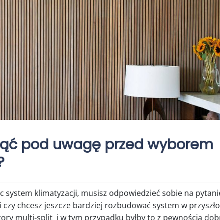
iąć pod uwagę przed wyborem
a?
c system klimatyzacji, musisz odpowiedzieć sobie na pytani
 i czy chcesz jeszcze bardziej rozbudować system w przyszło
tory multi-split i w tym przypadku byłby to z pewnością do