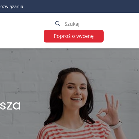
rozwiązania
Poproś o wycenę
asza