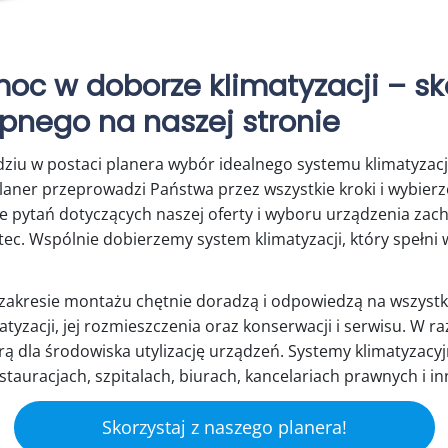
oc w doborze klimatyzacji – sko
pnego na naszej stronie
ziu w postaci planera wybór idealnego systemu klimatyzacji
planer przeprowadzi Państwa przez wszystkie kroki i wybierz
zie pytań dotyczących naszej oferty i wyboru urządzenia za
tec. Wspólnie dobierzemy system klimatyzacji, który spełni
 zakresie montażu chętnie doradzą i odpowiedzą na wszystki
matyzacji, jej rozmieszczenia oraz konserwacji i serwisu. W 
ą dla środowiska utylizację urządzeń. Systemy klimatyza
stauracjach, szpitalach, biurach, kancelariach prawnych i i
Skorzystaj z naszego planera!