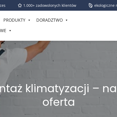
ces
1.000+ zadowolonych klientów
ekologiczne 
PRODUKTY
DORADZTWO
OWE
taż klimatyzacji – n
oferta