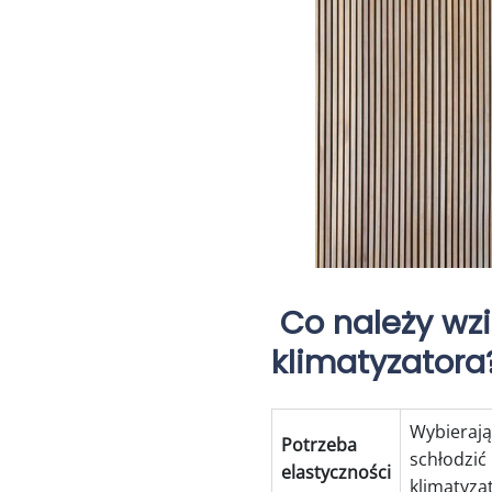
Co należy wz
klimatyzator
Wybierają
Potrzeba
schłodzić
elastyczności
klimatyza