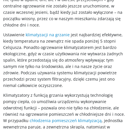
centralne ogrzewanie nie zostało jeszcze uruchomione, w
czasie wczesnej jesieni, bądź kiedy już zostało wyłączone – na
początku wiosny, przez co w naszym mieszkaniu zdarzają się
chłodne dni i noce.
Ustawienie
klimatyzacji na grzanie
jest najbardziej efektywne,
kiedy temperatura na zewnątrz nie spada poniżej 5 stopni
Celsjusza. Ponadto ogrzewanie klimatyzatorem jest bardzo
ekologiczne, gdyż w czasie użytkowania nie wytwarza żadnych
spalin, które przedostają się do atmosfery wpływając tym
samym nie tylko na środowisko, ale i na nasze życie oraz
zdrowie. Podczas używania systemu klimatyzacji powietrze
przechodzi przez system filtracyjny, dzięki czemu jest ono
niemal całkowicie oczyszczone.
Klimatyzatory z funkcją grzania wykorzystują technologię
pompy ciepła, co umożliwia urządzeniu wykonywanie
odwrotnej funkcji – pozwala ono nie tylko na chłodzenie, ale
również na ogrzewanie pomieszczeń w chłodniejsze dni i noce.
W przypadku
chłodzenia pomieszczeń klimatyzacją
, jednostka
wewnętrzna paruje, a zewnętrzna skrapla, natomiast w