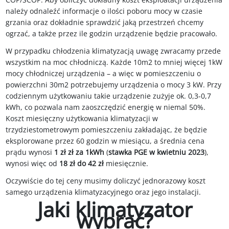
należy odnaleźć informacje o ilości poboru mocy w czasie
grzania oraz dokładnie sprawdzić jaką przestrzeń chcemy
ogrzać, a także przez ile godzin urządzenie będzie pracowało.
W przypadku chłodzenia klimatyzacją uwagę zwracamy przede
wszystkim na moc chłodniczą. Każde 10m2 to mniej więcej 1kW
mocy chłodniczej urządzenia – a więc w pomieszczeniu o
powierzchni 30m2 potrzebujemy urządzenia o mocy 3 kW. Przy
codziennym użytkowaniu takie urządzenie zużyje ok. 0,3-0,7
kWh, co pozwala nam zaoszczędzić energię w niemal 50%.
Koszt miesięczny użytkowania klimatyzacji w
trzydziestometrowym pomieszczeniu zakładając, że będzie
eksplorowane przez 60 godzin w miesiącu, a średnia cena
prądu wynosi
1 zł zł za 1kWh
(
stawka PGE w kwietniu 2023
),
wynosi więc od
18 zł do 42 zł
miesięcznie.
Oczywiście do tej ceny musimy doliczyć jednorazowy koszt
samego urządzenia klimatyzacyjnego oraz jego instalacji.
Jaki klimatyzator
wybrać?