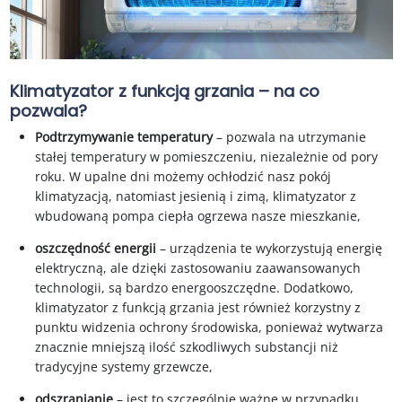
Klimatyzator z funkcją grzania – na co
pozwala?
Podtrzymywanie temperatury
– pozwala na utrzymanie
stałej temperatury w pomieszczeniu, niezależnie od pory
roku. W upalne dni możemy ochłodzić nasz pokój
klimatyzacją, natomiast jesienią i zimą, klimatyzator z
wbudowaną pompa ciepła ogrzewa nasze mieszkanie,
oszczędność energii
– urządzenia te wykorzystują energię
elektryczną, ale dzięki zastosowaniu zaawansowanych
technologii, są bardzo energooszczędne. Dodatkowo,
klimatyzator z funkcją grzania jest również korzystny z
punktu widzenia ochrony środowiska, ponieważ wytwarza
znacznie mniejszą ilość szkodliwych substancji niż
tradycyjne systemy grzewcze,
odszranianie
– jest to szczególnie ważne w przypadku