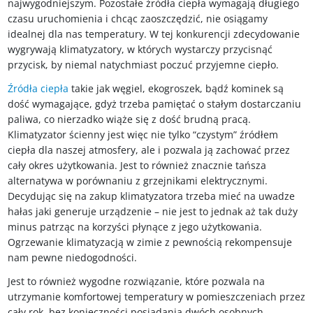
najwygodniejszym. Pozostałe źródła ciepła wymagają długiego
czasu uruchomienia i chcąc zaoszczędzić, nie osiągamy
idealnej dla nas temperatury. W tej konkurencji zdecydowanie
wygrywają klimatyzatory, w których wystarczy przycisnąć
przycisk, by niemal natychmiast poczuć przyjemne ciepło.
Źródła ciepła
takie jak węgiel, ekogroszek, bądź kominek są
dość wymagające, gdyż trzeba pamiętać o stałym dostarczaniu
paliwa, co nierzadko wiąże się z dość brudną pracą.
Klimatyzator ścienny jest więc nie tylko “czystym” źródłem
ciepła dla naszej atmosfery, ale i pozwala ją zachować przez
cały okres użytkowania. Jest to również znacznie tańsza
alternatywa w porównaniu z grzejnikami elektrycznymi.
Decydując się na zakup klimatyzatora trzeba mieć na uwadze
hałas jaki generuje urządzenie – nie jest to jednak aż tak duży
minus patrząc na korzyści płynące z jego użytkowania.
Ogrzewanie klimatyzacją w zimie z pewnością rekompensuje
nam pewne niedogodności.
Jest to również wygodne rozwiązanie, które pozwala na
utrzymanie komfortowej temperatury w pomieszczeniach przez
cały rok, bez konieczności posiadania dwóch osobnych