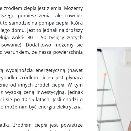
 źródłem ciepła jest ziemia. Możemy
aszego pomieszczenia, ale również
st to samodzielna pompa ciepła, która
ałego domu. Jest to jednak najdroższy
lują wokół 80 – 90 tysięcy złotych
ansowanie). Dodatkowo możemy się
d warunkiem, że nasza powierzchnia
ką wydajnością energetyczną (nawet
ypadku źródłem ciepła jest płynąca
żnie od innych źródeł ciepła. W tym
z wysoką ceną inwestycyjną, jednak
i się po 10-15 latach. Jeśli chodzi o
to może nim być energia elektryczna,
dku źródłem ciepła jest powietrze