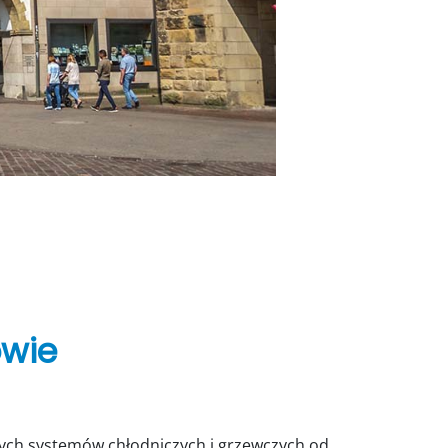
owie
nych systemów chłodniczych i grzewczych od