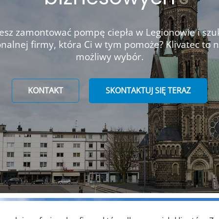
esz zamontować pompę ciepła w Legionowie i szu
onalnej firmy, która Ci w tym pomoże? Klivatec to n
możliwy wybór.
KONTAKT
SKONTAKTUJ SIĘ TERAZ