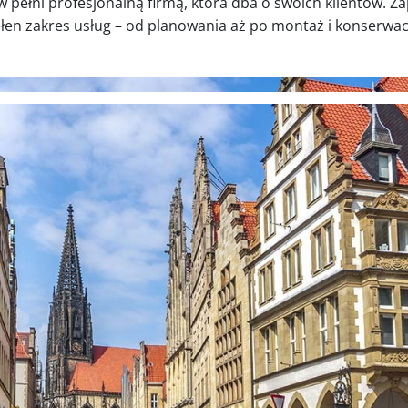
w pełni profesjonalną firmą, która dba o swoich klientów. 
łen zakres usług – od planowania aż po montaż i konserwac