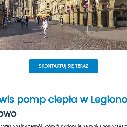
SKONTAKTUJ SIĘ TERAZ
wis pomp ciepła w Legion
nowo
profesjonalny zespół, który funkcjonuje na rynku nowoczes