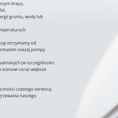
szym kraju),
lat,
nergii gruntu, wody lub
temperaturach
rukcję otrzymamy od
montażem naszej pompy
palnianych (w szczególności
a stanowi coraz większe
czności częstego serwisu),
ogrzewania naszego
.