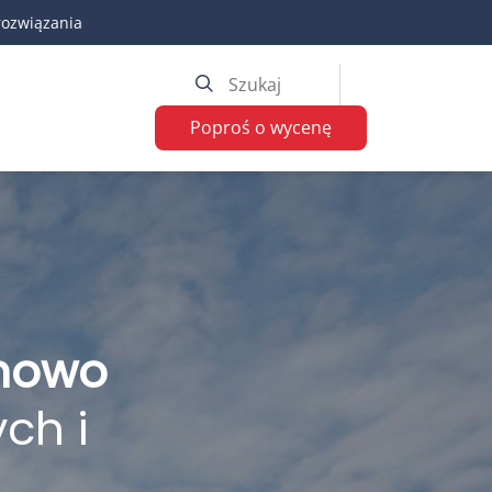
rozwiązania
Poproś o wycenę
onowo
ch i