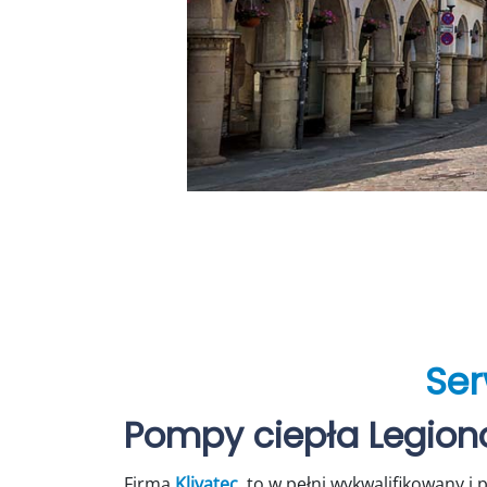
Ser
Pompy ciepła Legio
Firma
Klivatec
to w pełni wykwalifikowany i 