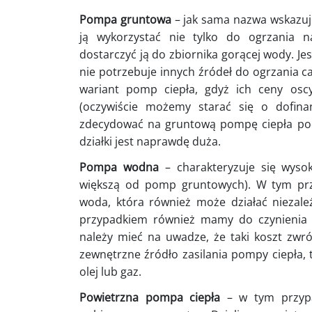
Pompa gruntowa
– jak sama nazwa wskazuje
ją wykorzystać nie tylko do ogrzania n
dostarczyć ją do zbiornika gorącej wody. Je
nie potrzebuje innych źródeł do ogrzania c
wariant pomp ciepła, gdyż ich ceny oscy
(oczywiście możemy starać się o dofin
zdecydować na gruntową pompę ciepła po
działki jest naprawdę duża.
Pompa wodna
– charakteryzuje się wyso
większą od pomp gruntowych). W tym prz
woda, która również może działać niezale
przypadkiem również mamy do czynienia 
należy mieć na uwadze, że taki koszt zwróc
zewnętrzne źródło zasilania pompy ciepła, 
olej lub gaz.
Powietrzna pompa ciepła
– w tym przypa