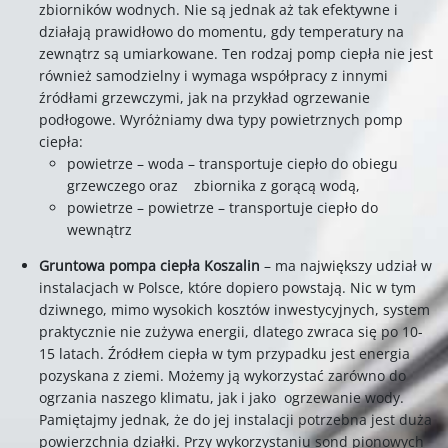
zbiorników wodnych. Nie są jednak aż tak efektywne i
działają prawidłowo do momentu, gdy temperatury na
zewnątrz są umiarkowane. Ten rodzaj pomp ciepła nie jest
również samodzielny i wymaga współpracy z innymi
źródłami grzewczymi, jak na przykład ogrzewanie
podłogowe.
Wyróżniamy dwa typy powietrznych pomp
ciepła:
powietrze – woda – transportuje ciepło do obiegu
grzewczego oraz zbiornika z gorącą wodą,
powietrze – powietrze – transportuje ciepło do
wewnątrz
Gruntowa pompa ciepła Koszalin
– ma największy udział w
instalacjach w Polsce, które dopiero powstają. Nic w tym
dziwnego, mimo wysokich kosztów inwestycyjnych, system
praktycznie nie zużywa energii, dlatego zwraca się po 10-
15 latach. Źródłem ciepła w tym przypadku jest energia
pozyskana z ziemi. Możemy ją wykorzystać zarówno do
ogrzania naszego klimatu, jak i jako ogrzewanie wody.
Pamiętajmy jednak, że do jej instalacji potrzebna jest duża
powierzchnia działki. Przy wykorzystaniu sond pionowych