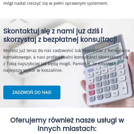
mógł nadal cieszyć się w pełni sprawnym systemem.
Skontaktuj się z nami już dziś i
skorzystaj z bezpłatnej konsultacji
Możesz już teraz do nas zadzwonić lub skorzystać z formularza
kontaktowego, a nasi profesjonalni konsultanci skontaktują się
z Tobą najszybciej jak będą mogli. Pamiętaj, że Klivatec to
najlepszy wybór w Koszalinie.
ZADZWOŃ DO NAS!
Oferujemy również nasze usługi w
innych miastach: