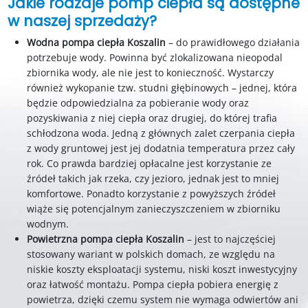
Jakie rodzaje pomp ciepła są dostępne
w naszej sprzedaży?
Wodna pompa ciepła Koszalin
– do prawidłowego działania
potrzebuje wody. Powinna być zlokalizowana nieopodal
zbiornika wody, ale nie jest to konieczność. Wystarczy
również wykopanie tzw. studni głębinowych – jednej, która
będzie odpowiedzialna za pobieranie wody oraz
pozyskiwania z niej ciepła oraz drugiej, do której trafia
schłodzona woda. Jedną z głównych zalet czerpania ciepła
z wody gruntowej jest jej dodatnia temperatura przez cały
rok. Co prawda bardziej opłacalne jest korzystanie ze
źródeł takich jak rzeka, czy jezioro, jednak jest to mniej
komfortowe. Ponadto korzystanie z powyższych źródeł
wiąże się potencjalnym zanieczyszczeniem w zbiorniku
wodnym.
Powietrzna pompa ciepła Koszalin
– jest to najczęściej
stosowany wariant w polskich domach, ze względu na
niskie koszty eksploatacji systemu, niski koszt inwestycyjny
oraz łatwość montażu. Pompa ciepła pobiera energię z
powietrza, dzięki czemu system nie wymaga odwiertów ani