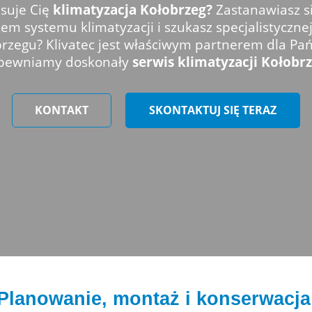
esuje Cię
klimatyzacja Kołobrzeg?
Zastanawiasz s
m systemu klimatyzacji i szukasz specjalistycznej
rzegu? Klivatec jest właściwym partnerem dla Pa
pewniamy doskonały
serwis klimatyzacji Kołobr
KONTAKT
SKONTAKTUJ SIĘ TERAZ
Planowanie, montaż i konserwacj