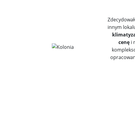
Zdecydowałe
innym lokal
klimatyz
cenę
i
kompleksow
opracowani