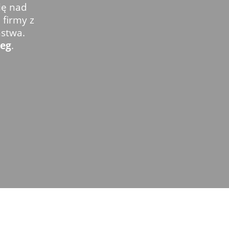
ię nad
 firmy z
ństwa.
zeg
.
a