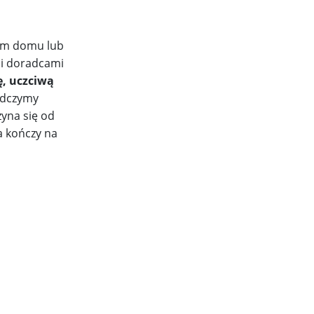
oim domu lub
mi doradcami
ę, uczciwą
adczymy
zyna się od
a kończy na