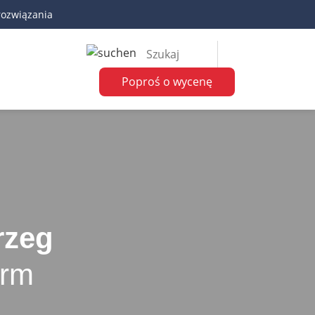
rozwiązania
Poproś o wycenę
rzeg
irm