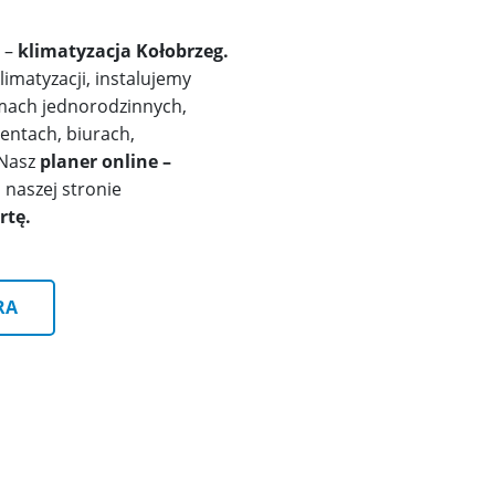
g –
klimatyzacja Kołobrzeg.
matyzacji, instalujemy
mach jednorodzinnych,
mentach, biurach,
 Nasz
planer online –
a naszej stronie
rtę.
RA