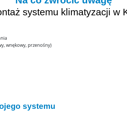
Na co zwrócić uwagę
ntaż systemu klimatyzacji w
ania
wy, wnękowy, przenośny)
wojego systemu