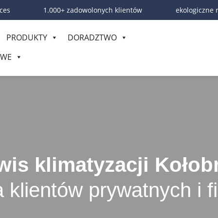
ces
1.000+ zadowolonych klientów
ekologiczne 
PRODUKTY
DORADZTWO
OWE
wis klimatyzacji Kołob
a klientów prywatnych i f