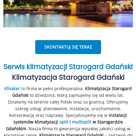
SKONTAKTUJ SIĘ TERAZ
Serwis klimatyzacji Starogard Gdański
Klimatyzacja Starogard Gdański
Klivatec
to firma w pełni profesjonalna.
Klimatyzacja Starogard
Gdański
to dziedzina, którą zajmujemy się od wielu lat.
Działamy na terenie całej Polski oraz za granicą. Oferujemy
szereg usług: planowanie, instalację, uruchomienie,
konserwację oraz naprawy. Specjalizujemy się w
instalacji
systemów klimatyzacji
split
i
multisplit
w Starogardzie
Gdańskim
. Nasza firma to gwarancja wysokiej jakości usług w
korzystnej cenie.
Klimatyzacja Starogard Gdański
– zadzwoń do