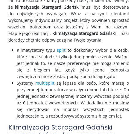
lat, to doskonale znamy potrzeby naszych klientów. Wiemy,
że
klimatyzacja Starogard Gdański
musi być dostosowana
do największych wymagań. Wraz z naszymi klientami
wykonujemy indywidualny projekt, który powinien sprostać
wszelkim potrzebom oraz jesteśmy z Wami na każdym
etapie jego realizacji.
Klimatyzacja Starogard Gdański
– nasi
doradcy chętnie odpowiedzą na Twoje pytania.
Klimatyzatory typu
split
to doskonały wybór dla osób,
które chcą schłodzić tylko jedno pomieszczenie. Ważne
jest jednak to, że nasze preferencje nie mogą zmienić
się z biegiem lat, gdyż tylko jedna jednostka
zewnętrzna może zostać podłączona do agregatu.
Systemy
multisplit
są lepsze dla osób, które marzą o
przyjemnej temperaturze w całym domu lub biurze. Do
jednej jednostki zewnętrznej możemy wówczas podpiąć
aż 6 jednostek wewnętrznych. W dodatku nie musimy
się decydować na montaż wszystkich jednostek
jednocześnie, a rozbudowywać system z biegiem lat.
Klimatyzacja Starogard Gdański