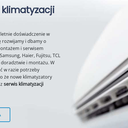
 klimatyzacji
letnie doświadczenie w
ię rozwijamy i dbamy o
montażem i serwisem
amsung, Haier, Fujitsu, TCL
na doradztwie i montażu. W
ć w razie potrzeby
o że nowe klimatyzatory
sz
serwis klimatyzacji
A