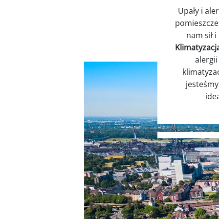
Upały i al
pomieszczen
nam sił 
Klimatyzacj
alergi
klimatyzac
jesteśmy
ide