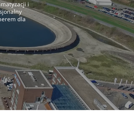
imatyzacji i
sjonalny
tnerem dla