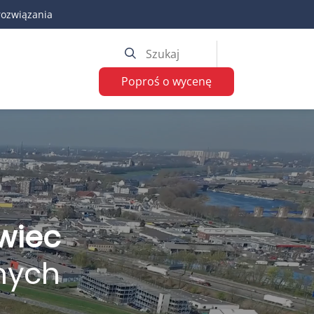
rozwiązania
Poproś o wycenę
owiec
tnych