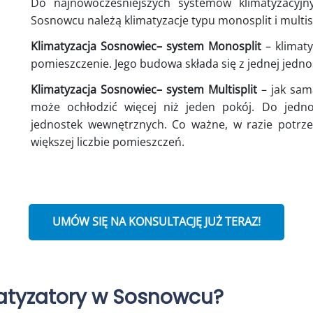
Do najnowocześniejszych systemów klimatyzacyj
Sosnowcu należą klimatyzacje typu monosplit i multisp
Klimatyzacja
Sosnowiec
– system Monosplit
– klimaty
pomieszczenie. Jego budowa składa się z jednej jedno
Klimatyzacja
Sosnowiec
– system Multisplit
– jak sam
może ochłodzić więcej niż jeden pokój. Do jedno
jednostek wewnętrznych. Co ważne, w razie potr
większej liczbie pomieszczeń.
UMÓW SIĘ NA KONSULTACJĘ JUŻ TERAZ!
matyzatory w Sosnowcu?