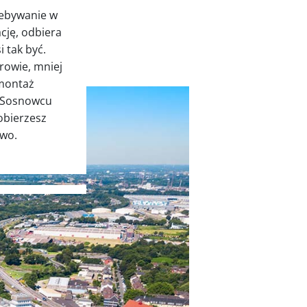
zebywanie w
cję, odbiera
 tak być.
rowie, mniej
 montaż
w Sosnowcu
dobierzesz
two.