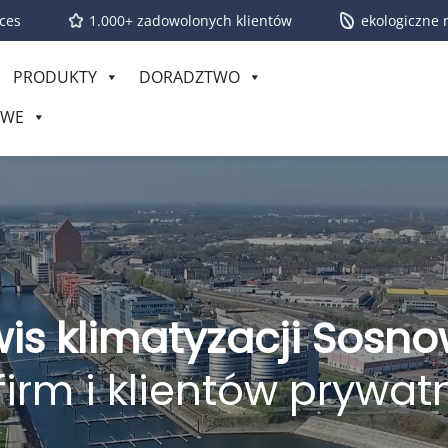
ces
1.000+ zadowolonych klientów
ekologiczne 
PRODUKTY
DORADZTWO
OWE
is klimatyzacji Sosn
firm i klientów prywa