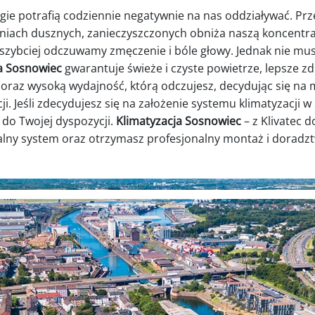
ergie potrafią codziennie negatywnie na nas oddziaływać. Pr
iach dusznych, zanieczyszczonych obniża naszą koncentra
i szybciej odczuwamy zmęczenie i bóle głowy. Jednak nie musi
a
Sosnowiec
gwarantuje świeże i czyste powietrze, lepsze zd
i oraz wysoką wydajność, którą odczujesz, decydując się na
ji.
Jeśli zdecydujesz się na założenie systemu klimatyzacji 
 do Twojej dyspozycji.
Klimatyzacja
Sosnowiec
– z Klivatec 
alny system oraz otrzymasz profesjonalny montaż i doradz